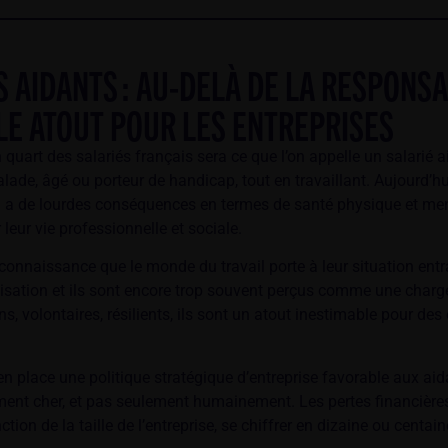
S AIDANTS : AU-DELÀ DE LA RESPONSA
LE ATOUT POUR LES ENTREPRISES
n quart des salariés français sera ce que l’on appelle un salarié ai
ade, âgé ou porteur de handicap, tout en travaillant. Aujourd’hui
ui a de lourdes conséquences en termes de santé physique et m
 leur vie professionnelle et sociale.
onnaissance que le monde du travail porte à leur situation entr
lisation et ils sont encore trop souvent perçus comme une charg
, volontaires, résilients, ils sont un atout inestimable pour des
n place une politique stratégique d’entreprise favorable aux aida
ent cher, et pas seulement humainement. Les pertes financières 
ction de la taille de l’entreprise, se chiffrer en dizaine ou centai