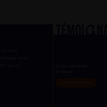
TÉMOI
N
G
formation
« Je me sens beaucoup plu
ant d’intérêt et
dans mon rôle de manager.
Ce que nos clients
en disent.
CYRILLUS
Prendre contact