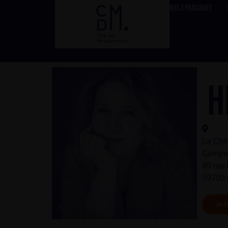
NOS 3 PARCOURS
H
La Cit
Campus
40 rue
59700 
Je m