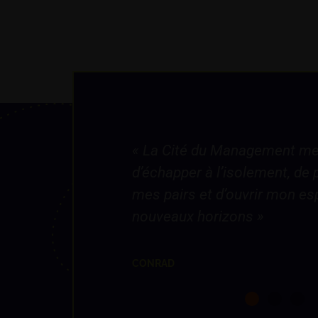
e permet
« Je ne pensais pas qu’une 
 partager avec
puisse susciter chez moi aut
rit sur de
d’engagement. »
LA QUINCAILLERIE