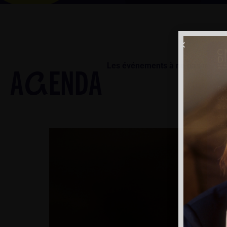
Les événements à ne pas manqu
A
ENDA
G
Pou
coo
à c
de 
con