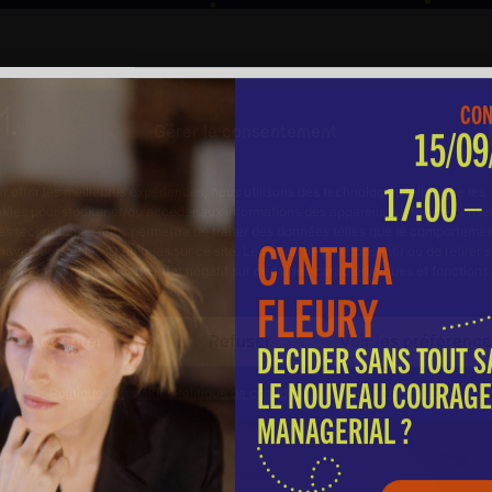
CON
15/09
17:00 –
Gérer le consentement
er
CYNTHIA
r offrir les meilleures expériences, nous utilisons des technologies telles que les
FLEURY
kies pour stocker et/ou accéder aux informations des appareils. Le fait de consen
es technologies nous permettra de traiter des données telles que le comporteme
DECIDER SANS TOUT SA
navigation ou les ID uniques sur ce site. Le fait de ne pas consentir ou de retirer 
sentement peut avoir un effet négatif sur certaines caractéristiques et fonctions.
LE NOUVEAU COURAGE
MANAGERIAL ?
Accepter
Refuser
Voir les préférenc
Politique de cookies
Politique de confidentialité
Mentions légales
Je m'inscri