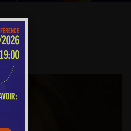
FÉRENCE
/2026
 19:00
tir
nt
VOIR :
son
es
s