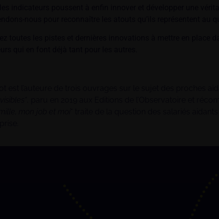
les indicateurs poussent à enfin innover et développer une vérita
endons-nous pour reconnaître les atouts qu’ils représentent au q
z toutes les pistes et dernières innovations à mettre en place d
urs qui en font déjà tant pour les autres.
t est l’auteure de trois ouvrages sur le sujet des proches ai
visibles“
, paru en 2019 aux Editions de l’Observatoire et ré
ille, mon job et moi
“ traite de la question des salariés aidan
prise.