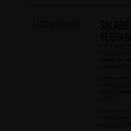
SALARIÉ
LA CONFÉ
ENCE
R
VÉRITAB
D’ici à 2030, u
ses proches mal
double rôle, q
négligeable sur
Le manque de c
côté, une péna
Loyaux, humains
perdre.
Ne pas mettre e
coûte extrêmem
peuvent, en fon