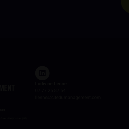
Ludivine Lenne
EMENT
07 77 26 87 54
llenne@citedumanagement.com
mun
nfidentialité
|
Cookies (UE)