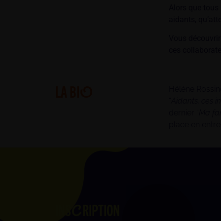
Alors que tous 
aidants, qu’att
Vous découvrire
ces collaborate
LA BI
O
Hélène Rossino
“
Aidants, ces in
dernier “
Ma fam
place en entre
INS
RIPTION
C