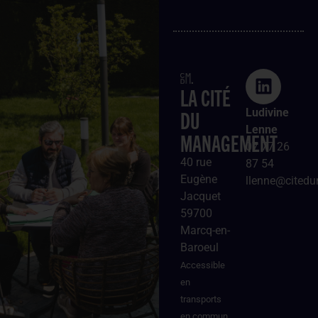
LA CITÉ
DU
Ludivine
Lenne
MANAGEMENT
07 77 26
40 rue
87 54
Eugène
llenne@cited
Jacquet
59700
Marcq-en-
Baroeul
Accessible
en
transports
en commun