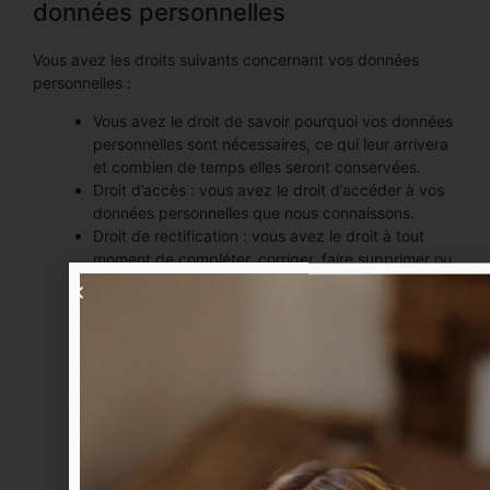
données personnelles
Vous avez les droits suivants concernant vos données
personnelles :
Vous avez le droit de savoir pourquoi vos données
personnelles sont nécessaires, ce qui leur arrivera
et combien de temps elles seront conservées.
Droit d’accès : vous avez le droit d’accéder à vos
données personnelles que nous connaissons.
Droit de rectification : vous avez le droit à tout
moment de compléter, corriger, faire supprimer ou
bloquer vos données personnelles.
Si vous nous donnez votre consentement pour le
traitement de vos données, vous avez le droit de
révoquer ce consentement et de faire supprimer
vos données personnelles.
Droit de transférer vos données : vous avez le
droit de demander toutes vos données
personnelles au responsable du traitement et de
les transférer dans leur intégralité à un autre
responsable du traitement.