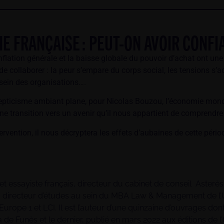
E FRANÇAISE : PEUT-ON AVOIR CONFIA
l’inflation générale et la baisse globale du pouvoir d’achat ont un
de collaborer : la peur s’empare du corps social, les tensions s’ac
sein des organisations….
cepticisme ambiant plane, pour Nicolas Bouzou, l’économie mondi
e transition vers un avenir qu’il nous appartient de comprendre 
ervention, il nous décryptera les effets d’aubaines de cette pério
t essayiste français, directeur du cabinet de conseil Asterès
 directeur d’études au sein du MBA Law & Management de l’Unive
 Europe 1 et LCI. Il est l’auteur d’une quinzaine d’ouvrages d
ia de Funès et le dernier, publié en mars 2022 aux éditions de l