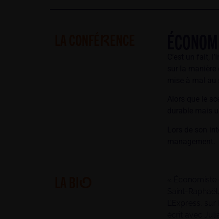
ÉCONOMI
LA CONFÉ
ENCE
R
C’est un fait, 
sur la manière 
mise à mal au 
Alors que le s
durable mais un
Lors de son int
management.
LA BI
O
« Économiste e
Saint-Raphaël,
L’Express, sur
écrit avec Jul