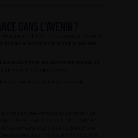
NCE DANS L’AVENIR ?
e conséquence directe sur le rapport au travail et
cumulent et la confiance, si fragile, peut être
ale ne traverse ni une crise ni une dépression
pour en saisir les opportunités.
de et les enjeux à soutenir en termes de
 et président des Rencontres de l’Avenir de
rsité de Paris II Assas. Il est éditorialiste à
ont le très remarqué La Comédie (In)humaine
’Observatoire, Pour un libéralisme populaire. Il