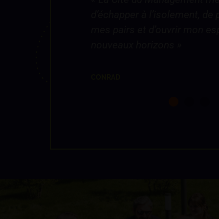
ent, de partager avec
puisse susciter chez 
 mon esprit sur de
d’engagement. »
LA QUINCAILLERIE