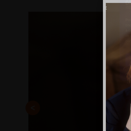
Pou
coo
à c
de 
con