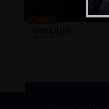
CONFÉRENCE
CYNTHIA FLEURY
15/09/2026
ement me permet
« Je ne pensais pas