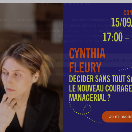
Gérer le consentement
CYNTHIA
r offrir les meilleures expériences, nous utilisons des technologies telles que les
FLEURY
kies pour stocker et/ou accéder aux informations des appareils. Le fait de consen
es technologies nous permettra de traiter des données telles que le comporteme
DECIDER SANS TOUT SA
navigation ou les ID uniques sur ce site. Le fait de ne pas consentir ou de retirer 
sentement peut avoir un effet négatif sur certaines caractéristiques et fonctions.
LE NOUVEAU COURAGE
MANAGERIAL ?
Accepter
Refuser
Voir les préférenc
Politique de cookies
Politique de confidentialité
Mentions légales
Je m'inscri