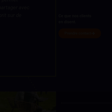
moi autant d’intérêt et
dans mon rôle de m
Ce que nos clients
en disent.
CYRILLUS
Prendre contact