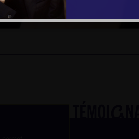
TÉMOI
N
G
 qu’une formation
« Je me sens beauc