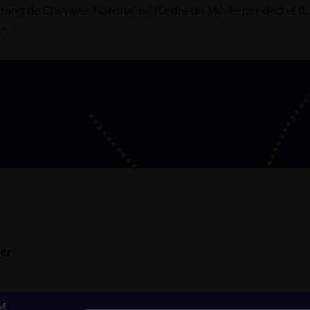
 rang de Chevalier National de l’Ordre du Mérite par décret d
.»
CON
er
15/09
17:00 –