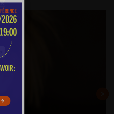
tir
nt
VOIR :
son
es
s